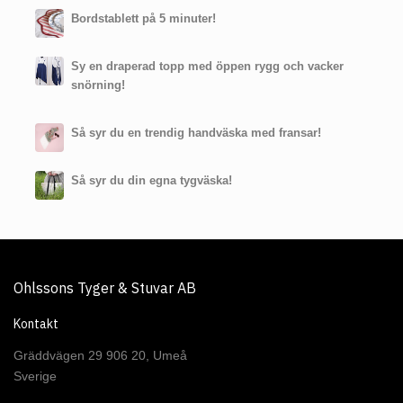
Bordstablett på 5 minuter!
Sy en draperad topp med öppen rygg och vacker
snörning!
Så syr du en trendig handväska med fransar!
Så syr du din egna tygväska!
Ohlssons Tyger & Stuvar AB
Kontakt
Gräddvägen 29 906 20, Umeå
Sverige