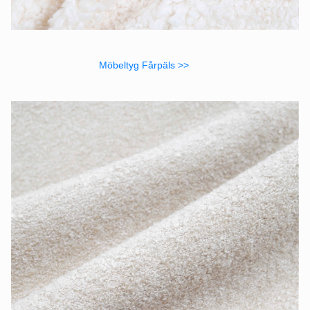
Möbeltyg Fårpäls >>