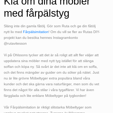
Klä om dina möbler
med fårpälstyg
Släng inte din gamla fåtölj. Gör som Ruta och ge din fåtölj
nytt liv med
Fårpälsimitation
! Om du vill se fler av Rutas DIY-
projekt kan du besöka hennes Instagramkonto
@rutavitesson
Vi på Ohlssons tycker att det är så roligt att allt fler väljer att
uppdatera sina möbler med nytt tyg istället för att slänga
soffan och köpa ny. Så svårt är det inte att klä om en soffa,
och det finns mängder av guider om du söker på nätet. Just
nu är lite grövre Möbeltyger extra populära bland våra
kunder och det ska gärna vara naturfärger, men som du vet
finns det något för alla stilar i våra tygaffärer. Vi har även
färgglada och lite enklare Möbeltyger på tygborden!
Vår Fårpälsimitation är riktigt slitstarka Möbeltyger som