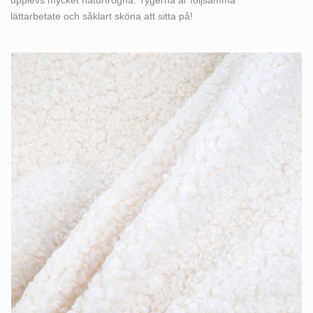
upplevs mycket naturtrogna. Tygerna är följsamma
lättarbetate och såklart sköna att sitta på!