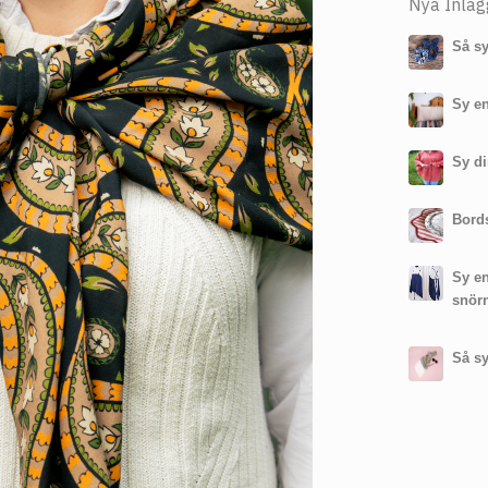
Nya Inläg
Så sy
Sy en
Sy di
Bords
Sy e
snör
Så sy