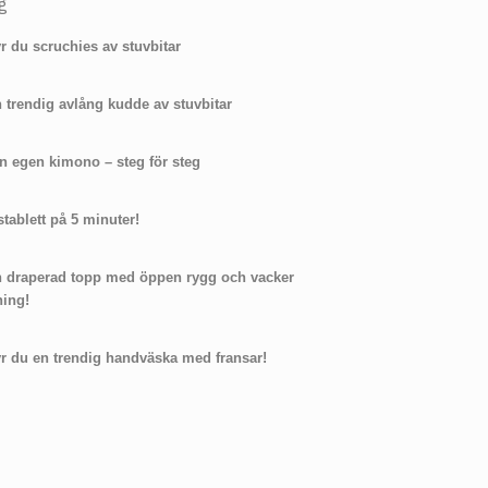
g
r du scruchies av stuvbitar
 trendig avlång kudde av stuvbitar
n egen kimono – steg för steg
tablett på 5 minuter!
n draperad topp med öppen rygg och vacker
ning!
r du en trendig handväska med fransar!