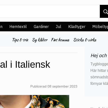
en
Hemtextil
Gardiner
Jul
Klädtyger
Möbelty
Tips & trix
Sy kläder
Fint hemma
Sticka & virka
Hej och
l i Italiensk
Tygblogge
Här hittar
sömnadsbes
förnyar kl
Publicerad
08 september 2023