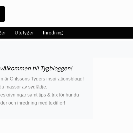
ger
Utetyger
Inredning
 välkommen till Tygbloggen!
n är Ohlssons Tygers inspirationsblogg!
 du massor av syglädje,
krivningar samt tips & trix för hur du
äder och inredning med textilier!