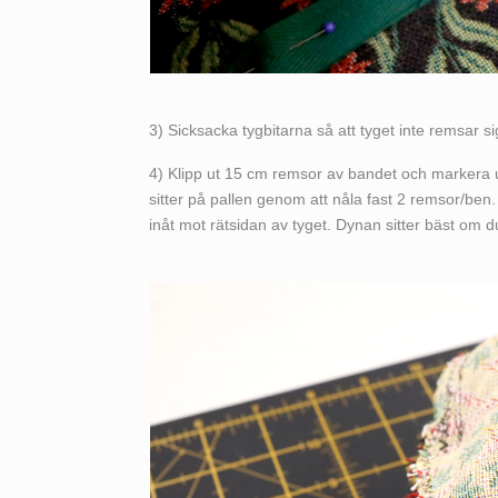
3) Sicksacka tygbitarna så att tyget inte remsar s
4) Klipp ut 15 cm remsor av bandet och markera u
sitter på pallen genom att nåla fast 2 remsor/ben. 
inåt mot rätsidan av tyget. Dynan sitter bäst om 