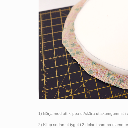
1) Börja med att klippa ut/skära ut skumgummit i e
2) Klipp sedan ut tyget i 2 delar i samma diame