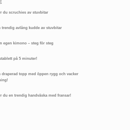
g
r du scruchies av stuvbitar
 trendig avlång kudde av stuvbitar
n egen kimono – steg för steg
tablett på 5 minuter!
n draperad topp med öppen rygg och vacker
ning!
r du en trendig handväska med fransar!