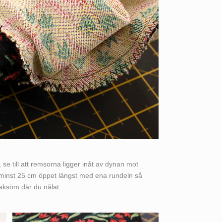
 se till att remsorna ligger inåt av dynan mot
na minst 25 cm öppet längst med ena rundeln så
aksöm där du nålat.