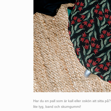
Har du en pall som är kall eller oskön att sitta p
lite tyg, band och skumgummi!