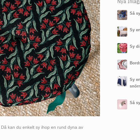
Nya Inläg
Så sy
Sy en
Sy di
Bords
Sy e
snör
Så sy
å? Då kan du enkelt sy ihop en rund dyna av