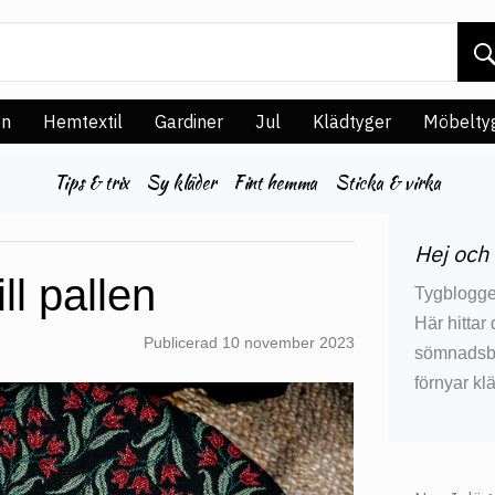
en
Hemtextil
Gardiner
Jul
Klädtyger
Möbelty
Tips & trix
Sy kläder
Fint hemma
Sticka & virka
Hej och
ll pallen
Tygblogge
Här hittar
Publicerad
10 november 2023
sömnadsbes
förnyar kl