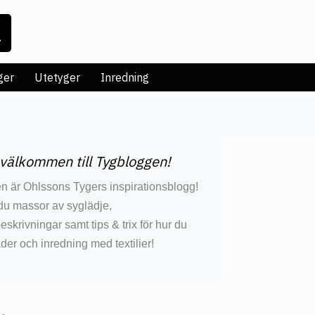
ger
Utetyger
Inredning
 välkommen till Tygbloggen!
n är Ohlssons Tygers inspirationsblogg!
 du massor av syglädje,
krivningar samt tips & trix för hur du
äder och inredning med textilier!