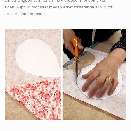
ark på längden och rita en ”halv droppe” mot den vikta
sidan. Klipp ut mönstret medan arket fortfarande är vikt för
att få ett jämt mönster.